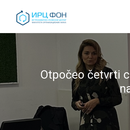
Otpočeo četvrti 
n