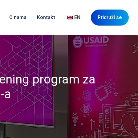
O nama
Kontakt
EN
Pridruži se
rening program za
-a