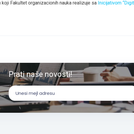
koji Fakultet organizacionih nauka realizuje sa
Inicijativom “Digit
Prati naše novosti!