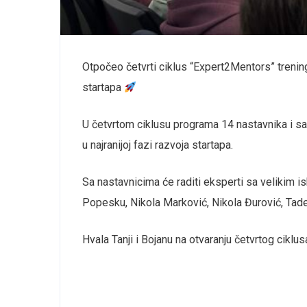
Budi 
Saznaj sve
Otpočeo četvrti ciklus “Expert2Mentors” trenin
startapa
U četvrtom ciklusu programa 14 nastavnika i sa
u najranijoj fazi razvoja startapa.
Ne, hvala
Sa nastavnicima će raditi eksperti sa velikim 
Popesku, Nikola Marković, Nikola Đurović, Tade
Hvala Tanji i Bojanu na otvaranju četvrtog cik
⠀