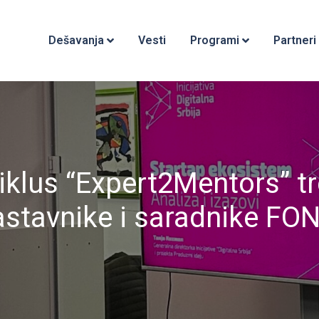
Dešavanja
Vesti
Programi
Partneri
ciklus “Expert2Mentors” t
astavnike i saradnike FON