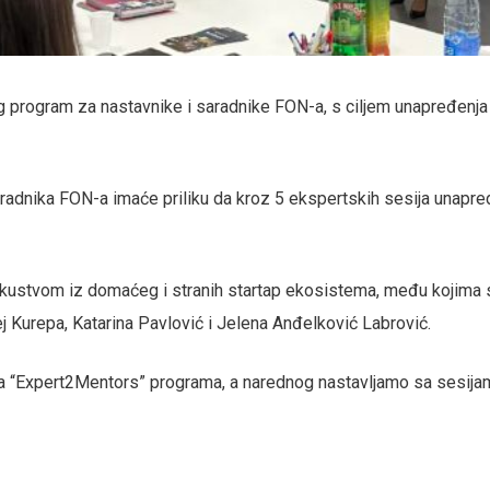
u toku sa novostima
 o aktuelnim dešavanjima i programima.
g program za nastavnike i saradnike FON-a, s ciljem unapređenja
radnika FON-a imaće priliku da kroz 5 ekspertskih sesija unapre
iskustvom iz domaćeg i stranih startap ekosistema, među kojima 
j Kurepa, Katarina Pavlović i Jelena Anđelković Labrović.
lusa “Expert2Mentors” programa, a narednog nastavljamo sa sesija